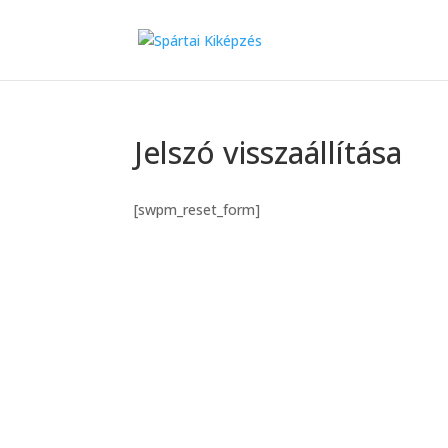
Jelszó visszaállítása
[swpm_reset_form]